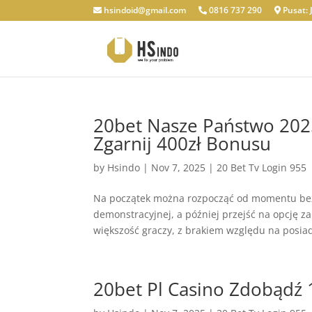
hsindoid@gmail.com
0816 737 290
Pusat: J
20bet Nasze Państwo 202
Zgarnij 400zł Bonusu
by
Hsindo
|
Nov 7, 2025
|
20 Bet Tv Login 955
Na początek można rozpocząć od momentu bezp
demonstracyjnej, a później przejść na opcję z
większość graczy, z brakiem względu na posiad
20bet Pl Casino Zdobądź