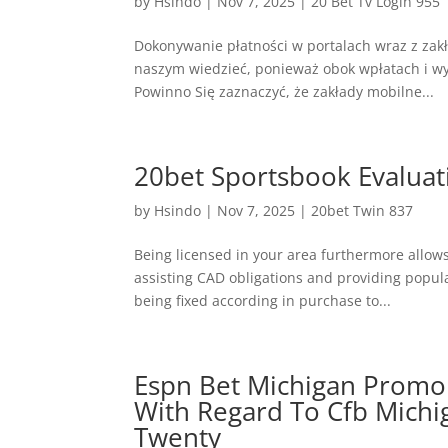
by
Hsindo
|
Nov 7, 2025
|
20 Bet Tv Login 955
Dokonywanie płatności w portalach wraz z zakł
naszym wiedzieć, ponieważ obok wpłatach i w
Powinno Się zaznaczyć, że zakłady mobilne...
20bet Sportsbook Evaluati
by
Hsindo
|
Nov 7, 2025
|
20bet Twin 837
Being licensed in your area furthermore allow
assisting CAD obligations and providing popul
being fixed according in purchase to...
Espn Bet Michigan Promo
With Regard To Cfb Mich
Twenty