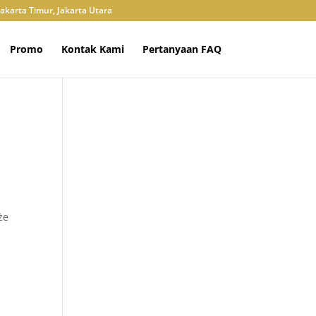
Jakarta Timur, Jakarta Utara
Promo
Kontak Kami
Pertanyaan FAQ
że