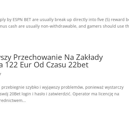
y by ESPN BET are usually break up directly into five (5) reward b
bonus cash are usually non-withdrawable, and gamers should use t
szy Przechowanie Na Zakłady
 122 Eur Od Czasu 22bet
7
e przebiegnie szybko i wyjąwszy problemów, ponieważ wystarczy
ój 20Bet login i hasło i zatwierdzić. Operator ma licencję na
rednictwem...