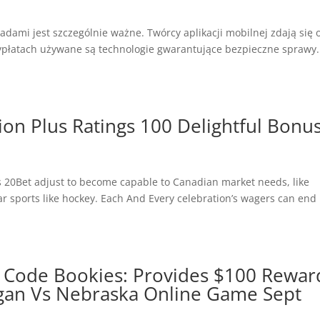
adami jest szczególnie ważne. Twórcy aplikacji mobilnej zdają się 
ypłatach używane są technologie gwarantujące bezpieczne sprawy.
on Plus Ratings 100 Delightful Bonu
s 20Bet adjust to become capable to Canadian market needs, like
ar sports like hockey. Each And Every celebration’s wagers can end
 Code Bookies: Provides $100 Rewar
igan Vs Nebraska Online Game Sept