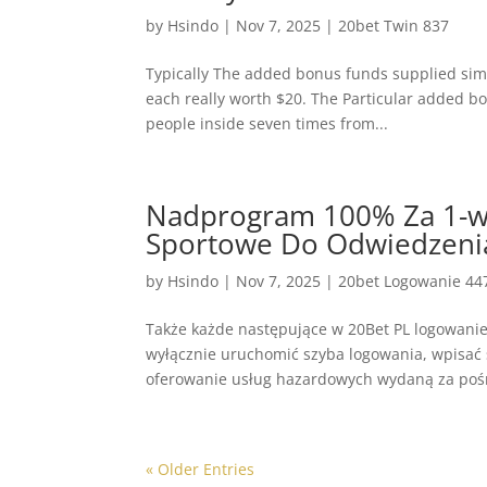
by
Hsindo
|
Nov 7, 2025
|
20bet Twin 837
Typically The added bonus funds supplied simpl
each really worth $20. The Particular added 
people inside seven times from...
Nadprogram 100% Za 1-w
Sportowe Do Odwiedzenia
by
Hsindo
|
Nov 7, 2025
|
20bet Logowanie 44
Także każde następujące w 20Bet PL logowani
wyłącznie uruchomić szyba logowania, wpisać sw
oferowanie usług hazardowych wydaną za poś
« Older Entries