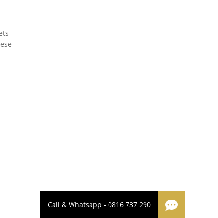
ets
hese