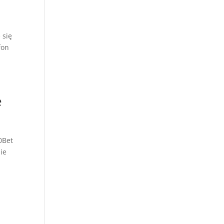
 się
fon
e
0Bet
ie