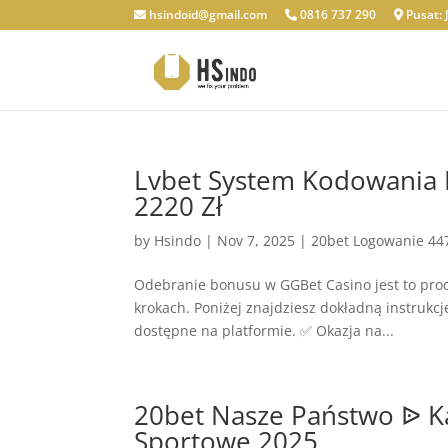
hsindoid@gmail.com
0816 737 290
Pusat: J
Lvbet System Kodowania 
2220 Zł
by
Hsindo
|
Nov 7, 2025
|
20bet Logowanie 44
Odebranie bonusu w GGBet Casino jest to proc
krokach. Poniżej znajdziesz dokładną instruk
dostępne na platformie. ✅ Okazja na...
20bet Nasze Państwo ᐉ Ka
Sportowe 2025