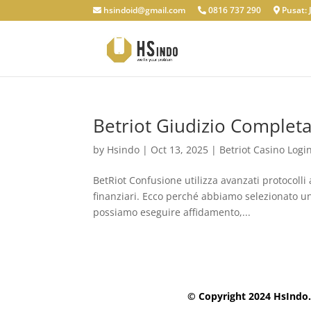
hsindoid@gmail.com
0816 737 290
Pusat: J
Betriot Giudizio Completa
by
Hsindo
|
Oct 13, 2025
|
Betriot Casino Logi
BetRiot Confusione utilizza avanzati protocolli a
finanziari. Ecco perché abbiamo selezionato 
possiamo eseguire affidamento,...
© Copyright 2024 HsIndo.i