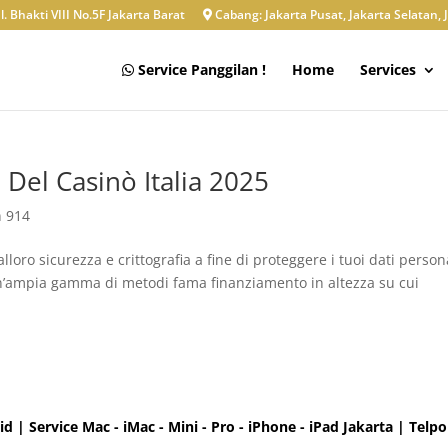
l. Bhakti VIII No.5F Jakarta Barat
Cabang: Jakarta Pusat, Jakarta Selatan, 
Service Panggilan !
Home
Services
 Del Casinò Italia 2025
n 914
lloro sicurezza e crittografia a fine di proteggere i tuoi dati person
un’ampia gamma di metodi fama finanziamento in altezza su cui
d | Service Mac - iMac - Mini - Pro - iPhone - iPad Jakarta | Te