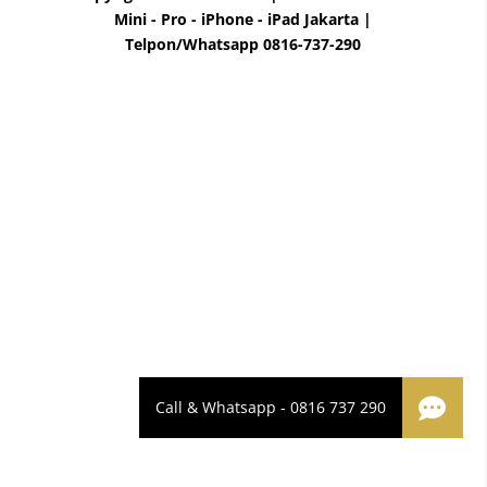
Mini - Pro - iPhone - iPad Jakarta |
Telpon/Whatsapp 0816-737-290