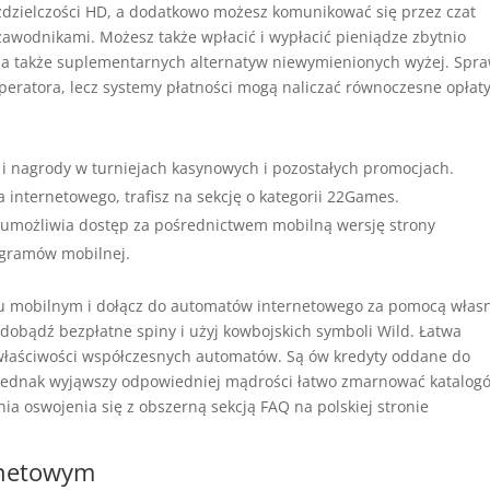
zdzielczości HD, a dodatkowo możesz komunikować się przez czat
zawodnikami. Możesz także wpłacić i wypłacić pieniądze zbytnio
 także suplementarnych alternatyw niewymienionych wyżej. Spr
peratora, lecz systemy płatności mogą naliczać równoczesne opłaty
 i nagrody w turniejach kasynowych i pozostałych promocjach.
 internetowego, trafisz na sekcję o kategorii 22Games.
et umożliwia dostęp za pośrednictwem mobilną wersję strony
ogramów mobilnej.
niu mobilnym i dołącz do automatów internetowego za pomocą włas
dobądź bezpłatne spiny i użyj kowbojskich symboli Wild. Łatwa
e właściwości współczesnych automatów. Są ów kredyty oddane do
 jednak wyjąwszy odpowiedniej mądrości łatwo zmarnować katalog
a oswojenia się z obszerną sekcją FAQ na polskiej stronie
rnetowym