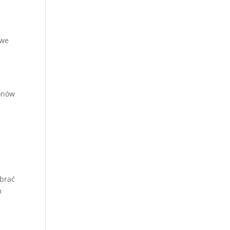
Twe
ponów
ybrać
m