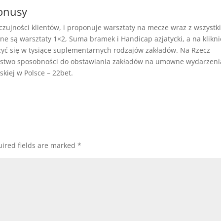
onusy
j czujności klientów, i proponuje warsztaty na mecze wraz z wszystk
e są warsztaty 1×2, Suma bramek i Handicap azjatycki, a na klikni
rzyć się w tysiące suplementarnych rodzajów zakładów. Na Rzecz
óstwo sposobności do obstawiania zakładów na umowne wydarzeni
kiej w Polsce – 22bet.
ired fields are marked
*