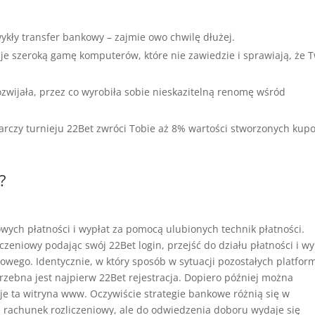
zwykły transfer bankowy – zajmie owo chwilę dłużej.
je szeroką gamę komputerów, które nie zawiedzie i sprawiają, że 
ozwijała, przez co wyrobiła sobie nieskazitelną renomę wśród
ystarczy turnieju 22Bet zwróci Tobie aż 8% wartości stworzonych ku
?
ch płatności i wypłat za pomocą ulubionych technik płatności.
czeniowy podając swój 22Bet login, przejść do działu płatności i w
wego. Identycznie, w który sposób w sytuacji pozostałych platfor
trzebna jest najpierw 22Bet rejestracja. Dopiero później można
aje ta witryna www. Oczywiście strategie bankowe różnią się w
ś rachunek rozliczeniowy, ale do odwiedzenia doboru wydaje się