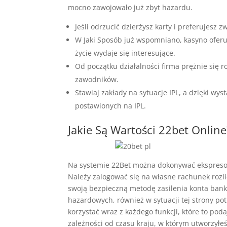
mocno zawojowało już zbyt hazardu.
Jeśli odrzucić dzierżysz karty i preferujesz 
W Jaki Sposób już wspomniano, kasyno oferu
życie wydaje się interesujące.
Od początku działalności firma prężnie się r
zawodników.
Stawiaj zakłady na sytuacje IPL, a dzięki w
postawionych na IPL.
Jakie Są Wartości 22bet Online
Na systemie 22Bet można dokonywać ekspresowy
Należy zalogować się na własne rachunek rozli
swoją bezpieczną metodę zasilenia konta banko
hazardowych, również w sytuacji tej strony po
korzystać wraz z każdego funkcji, które to pod
zależności od czasu kraju, w którym utworzyłe