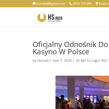
hsindoid@gmail.com
0816 737 290
Pusat: J
Oficjalny Odnośnik D
Kasyno W Polsce
by
Hsindo
|
Nov 7, 2025
|
20 Bet Tv Login 955