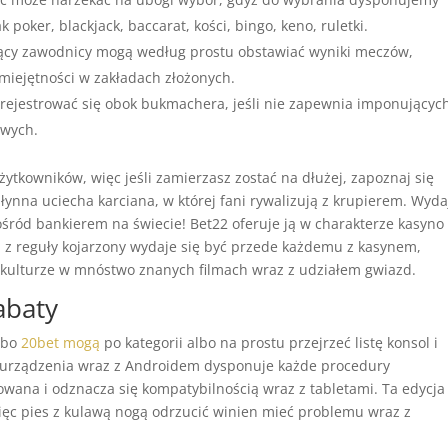
k poker, blackjack, baccarat, kości, bingo, keno, ruletki.
jący zawodnicy mogą według prostu obstawiać wyniki meczów,
miejętności w zakładach złożonych.
ejestrować się obok bukmachera, jeśli nie zapewnia imponujących
owych.
ytkowników, więc jeśli zamierzasz zostać na dłużej, zapoznaj się
słynna uciecha karciana, w której fani rywalizują z krupierem. Wyda
śród bankierem na świecie! Bet22 oferuje ją w charakterze kasyno
ra z reguły kojarzony wydaje się być przede każdemu z kasynem,
kulturze w mnóstwo znanych filmach wraz z udziałem gwiazd.
abaty
albo
20bet mogą
po kategorii albo na prostu przejrzeć listę konsol i
 urządzenia wraz z Androidem dysponuje każde procedury
wana i odznacza się kompatybilnością wraz z tabletami. Ta edycja
więc pies z kulawą nogą odrzucić winien mieć problemu wraz z