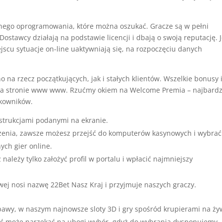
onego oprogramowania, które można oszukać. Gracze są w pełni
ostawcy działają na podstawie licencji i dbają o swoją reputację. J
jscu sytuacje on-line uaktywniają się, na rozpoczęciu danych
na rzecz początkujących, jak i stałych klientów. Wszelkie bonusy 
e na stronie www www. Rzućmy okiem na Welcome Premia – najbardz
tkowników.
nstrukcjami podanymi na ekranie.
czenia, zawsze możesz przejść do komputerów kasynowych i wybrać
ych gier online.
należy tylko założyć profil w portalu i wpłacić najmniejszy
ej nosi nazwę 22Bet Nasz Kraj i przyjmuje naszych graczy.
bawy, w naszym najnowsze sloty 3D i gry spośród krupierami na ży
ć może narzekać na ubogi wybór, gdyż do wybrania dysponujemy