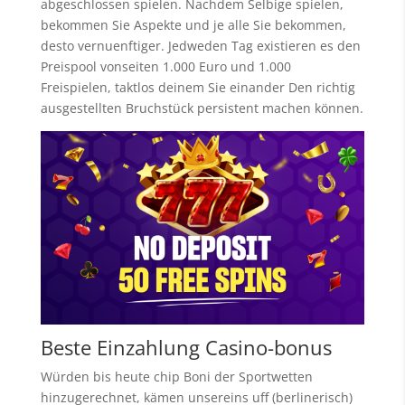
abgeschlossen spielen. Nachdem Selbige spielen,
bekommen Sie Aspekte und je alle Sie bekommen,
desto vernuenftiger. Jedweden Tag existieren es den
Preispool vonseiten 1.000 Euro und 1.000
Freispielen, taktlos deinem Sie einander Den richtig
ausgestellten Bruchstück persistent machen können.
Beste Einzahlung Casino-bonus
Würden bis heute chip Boni der Sportwetten
hinzugerechnet, kämen unsereins uff (berlinerisch)