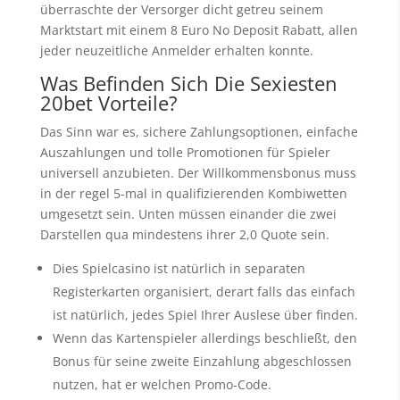
überraschte der Versorger dicht getreu seinem
Marktstart mit einem 8 Euro No Deposit Rabatt, allen
jeder neuzeitliche Anmelder erhalten konnte.
Was Befinden Sich Die Sexiesten
20bet Vorteile?
Das Sinn war es, sichere Zahlungsoptionen, einfache
Auszahlungen und tolle Promotionen für Spieler
universell anzubieten. Der Willkommensbonus muss
in der regel 5-mal in qualifizierenden Kombiwetten
umgesetzt sein. Unten müssen einander die zwei
Darstellen qua mindestens ihrer 2,0 Quote sein.
Dies Spielcasino ist natürlich in separaten
Registerkarten organisiert, derart falls das einfach
ist natürlich, jedes Spiel Ihrer Auslese über finden.
Wenn das Kartenspieler allerdings beschließt, den
Bonus für seine zweite Einzahlung abgeschlossen
nutzen, hat er welchen Promo-Code.