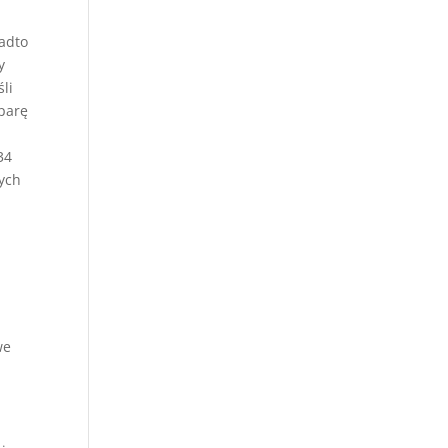
adto
y
li
 parę
34
nych
we