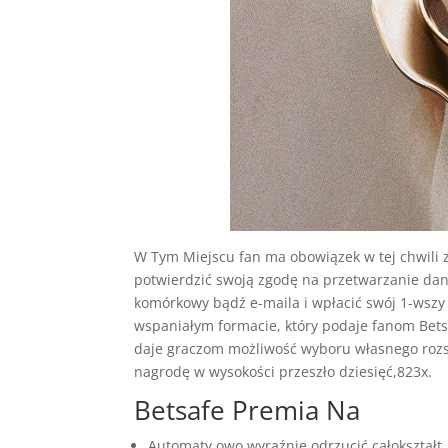
W Tym Miejscu fan ma obowiązek w tej chwili 
potwierdzić swoją zgodę na przetwarzanie dan
komórkowy bądź e-maila i wpłacić swój 1-wszy
wspaniałym formacie, który podaje fanom Betsa
daje graczom możliwość wyboru własnego rozs
nagrodę w wysokości przeszło dziesięć,823x.
Betsafe Premia Na
Automaty owo wyraźnie odrzucić całokształt,