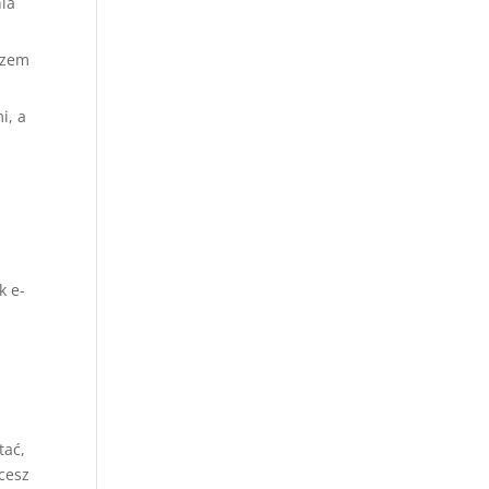
nia
azem
i, a
k e-
tać,
cesz