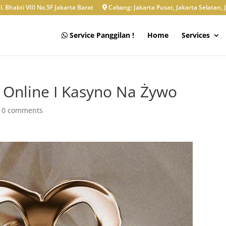
l. Bhakti VIII No.5F Jakarta Barat
Cabang: Jakarta Pusat, Jakarta Selatan, 
Service Panggilan !
Home
Services
 Online I Kasyno Na Żywo
|
0 comments