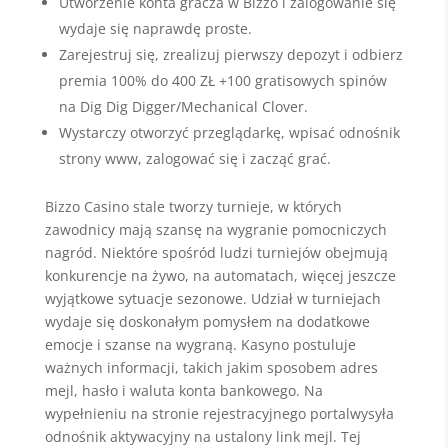
Utworzenie konta gracza w Bizzo i zalogowanie się
wydaje się naprawdę proste.
Zarejestruj się, zrealizuj pierwszy depozyt i odbierz
premia 100% do 400 ZŁ +100 gratisowych spinów
na Dig Dig Digger/Mechanical Clover.
Wystarczy otworzyć przeglądarkę, wpisać odnośnik
strony www, zalogować się i zacząć grać.
Bizzo Casino stale tworzy turnieje, w których
zawodnicy mają szansę na wygranie pomocniczych
nagród. Niektóre spośród ludzi turniejów obejmują
konkurencje na żywo, na automatach, więcej jeszcze
wyjątkowe sytuacje sezonowe. Udział w turniejach
wydaje się doskonałym pomysłem na dodatkowe
emocje i szanse na wygraną. Kasyno postuluje
ważnych informacji, takich jakim sposobem adres
mejl, hasło i waluta konta bankowego. Na
wypełnieniu na stronie rejestracyjnego portalwysyła
odnośnik aktywacyjny na ustalony link mejl. Tej