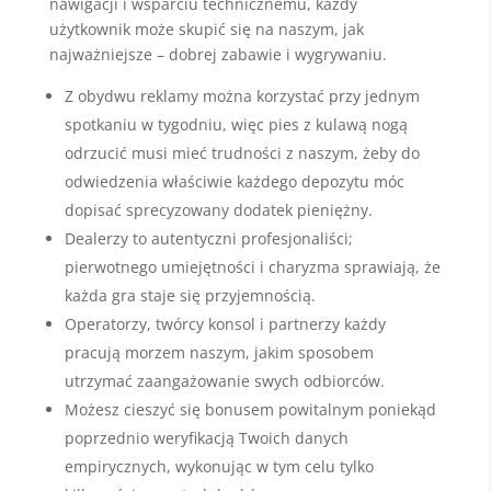
nawigacji i wsparciu technicznemu, każdy
użytkownik może skupić się na naszym, jak
najważniejsze – dobrej zabawie i wygrywaniu.
Z obydwu reklamy można korzystać przy jednym
spotkaniu w tygodniu, więc pies z kulawą nogą
odrzucić musi mieć trudności z naszym, żeby do
odwiedzenia właściwie każdego depozytu móc
dopisać sprecyzowany dodatek pieniężny.
Dealerzy to autentyczni profesjonaliści;
pierwotnego umiejętności i charyzma sprawiają, że
każda gra staje się przyjemnością.
Operatorzy, twórcy konsol i partnerzy każdy
pracują morzem naszym, jakim sposobem
utrzymać zaangażowanie swych odbiorców.
Możesz cieszyć się bonusem powitalnym poniekąd
poprzednio weryfikacją Twoich danych
empirycznych, wykonując w tym celu tylko