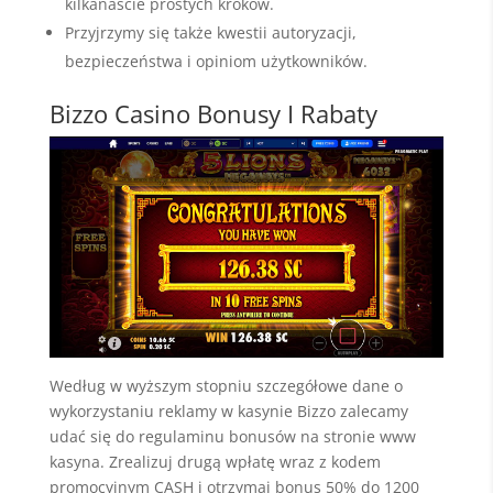
kilkanaście prostych kroków.
Przyjrzymy się także kwestii autoryzacji,
bezpieczeństwa i opiniom użytkowników.
Bizzo Casino Bonusy I Rabaty
Według w wyższym stopniu szczegółowe dane o
wykorzystaniu reklamy w kasynie Bizzo zalecamy
udać się do regulaminu bonusów na stronie www
kasyna. Zrealizuj drugą wpłatę wraz z kodem
promocyjnym CASH i otrzymaj bonus 50% do 1200