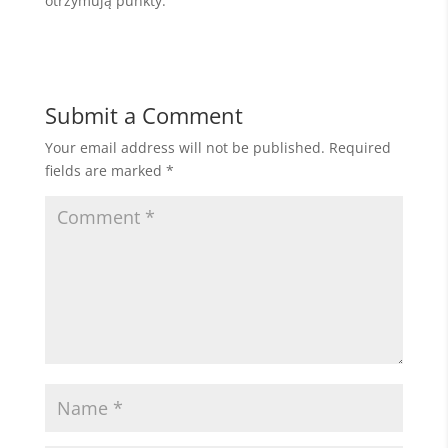
otrzymują punkty.
Submit a Comment
Your email address will not be published.
Required
fields are marked
*