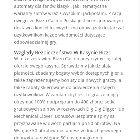
automaty dla fanów klasyki, jak i tematyczne
warianty slotów wraz z wysokimi jackpotami. Z racji
owego, że Bizzo Casino Polska jest licencjonowanym
dostawcą konsol losowych, ma obowiązek dostarczać
użytkownikom każde wiadomości dotyczące
odpowiedzialnej gry.
Względy Bezpieczeństwa W Kasynie Bizzo
W tejże zestawień Bizzo Casino przyjrzymy się całej
ofercie owego kasyna. Sprawdzimy jak działają
płatności, zbadamy bogaty wybór dostępnych gier a
także zaprezentujemy bonusy dla nowych graczy, a
także rabaty skierowane do odwiedzenia stałych
użytkowników. W zamian zbyt jest to gracze mogą
otrzymać 100% nadprogram do 400 zł oraz setka
gratisowych spinów w rozrywkach Dig Dig Digger lub
Mechanical Clover. Bonusów Bezpłatne spiny są
przyznawane w dwóch partiach po 50 obrotów. Na
Wstępie 50 obrotów dostaniesz w dniach głównego
depozytu, a następne 50 następnego dnia.