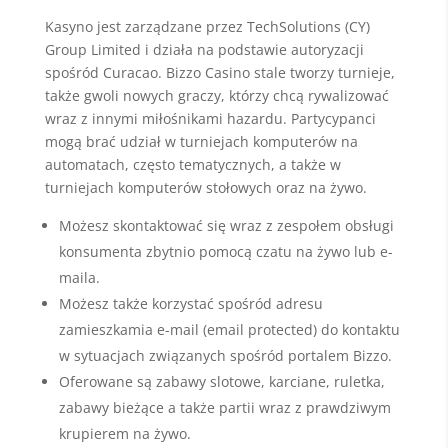
Kasyno jest zarządzane przez TechSolutions (CY)
Group Limited i działa na podstawie autoryzacji
spośród Curacao. Bizzo Casino stale tworzy turnieje,
także gwoli nowych graczy, którzy chcą rywalizować
wraz z innymi miłośnikami hazardu. Partycypanci
mogą brać udział w turniejach komputerów na
automatach, często tematycznych, a także w
turniejach komputerów stołowych oraz na żywo.
Możesz skontaktować się wraz z zespołem obsługi
konsumenta zbytnio pomocą czatu na żywo lub e-
maila.
Możesz także korzystać spośród adresu
zamieszkamia e-mail (email protected) do kontaktu
w sytuacjach związanych spośród portalem Bizzo.
Oferowane są zabawy slotowe, karciane, ruletka,
zabawy bieżące a także partii wraz z prawdziwym
krupierem na żywo.