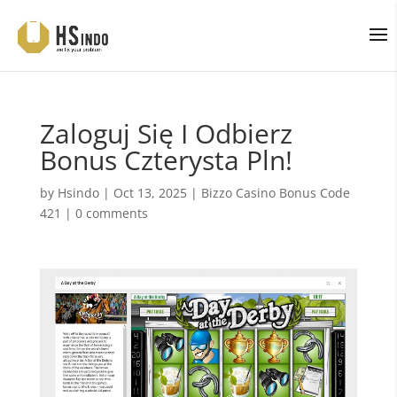
Zaloguj Się I Odbierz
Bonus Czterysta Pln!
by
Hsindo
|
Oct 13, 2025
|
Bizzo Casino Bonus Code
421
|
0 comments