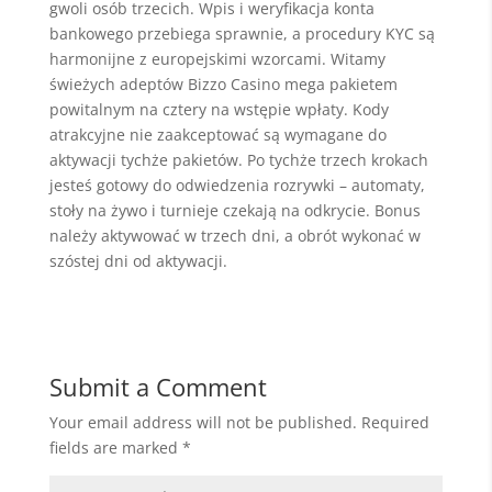
gwoli osób trzecich. Wpis i weryfikacja konta
bankowego przebiega sprawnie, a procedury KYC są
harmonijne z europejskimi wzorcami. Witamy
świeżych adeptów Bizzo Casino mega pakietem
powitalnym na cztery na wstępie wpłaty. Kody
atrakcyjne nie zaakceptować są wymagane do
aktywacji tychże pakietów. Po tychże trzech krokach
jesteś gotowy do odwiedzenia rozrywki – automaty,
stoły na żywo i turnieje czekają na odkrycie. Bonus
należy aktywować w trzech dni, a obrót wykonać w
szóstej dni od aktywacji.
Submit a Comment
Your email address will not be published.
Required
fields are marked
*