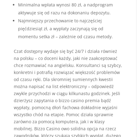
Minimalna wpłata wynosi 80 zł, a nadprogram
aktywuje się od razu na dokonaniu depozytu.
Najmniejszy przechowanie to najczęściej
pięćdziesiąt zł, a wypłaty zaczynają się od
momentu setka zł – zależnie od czasu metody.
Czat dostępny wydaje się być 24/7 i działa również
na polsku – co doceni każdy, jaki nie zaakceptować
chce rozmawiać na angielsku. Konsultanci są szybcy,
konkretni i potrafią rozwiązać większość problemów
od czasu ręki. Dla skromniej sumiennych kwestii
można napisać na list elektroniczny – odpowiedź
zwykle przychodzi w ciągu kilkunastu godzinek. Jeśli
dzierżysz zapytania o bizzo casino premia bądź
wypłaty, pomocną dłoń fachowa dokładnie wyjaśni
wszystko chód na etapie. Pomoc działa sprawnie
zarówno za pomocą komputera, jak i w klasy
mobilnej. Bizzo Casino owo solidna opcja na rzecz
zawodników, którzy szukają szybkich wypłat, dużego