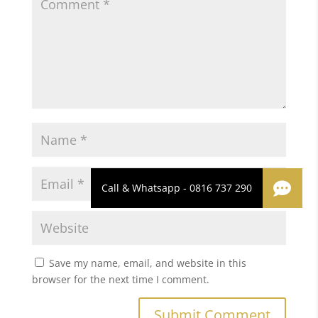
Save my name, email, and website in this
browser for the next time I comment.