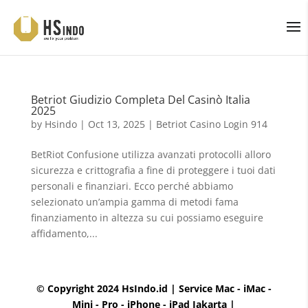
Betriot Giudizio Completa Del Casinò Italia
2025
by
Hsindo
|
Oct 13, 2025
|
Betriot Casino Login 914
BetRiot Confusione utilizza avanzati protocolli alloro
sicurezza e crittografia a fine di proteggere i tuoi dati
personali e finanziari. Ecco perché abbiamo
selezionato un’ampia gamma di metodi fama
finanziamento in altezza su cui possiamo eseguire
affidamento,...
© Copyright 2024 HsIndo.id | Service Mac - iMac -
Mini - Pro - iPhone - iPad Jakarta |