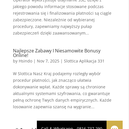
jakiego powodu informacje stosowane podczas
rejestrowania się i finalizowania płatności są ciągle
zabezpieczone. Niezależnie od wybieranej
procedury, zapewniamy najwyższy pułap
zabezpieczeń dzięki zaawansowanym...
Najlepsze Zabawy I Niesamowite Bonusy
Online!
by
Hsindo
|
Nov 7, 2025
|
Slottica Aplikacja 331
W Slottica Nasz Kraj podajemy rozległy wybór
procedur płatności, jak znacząco ułatwia
dokonywanie wpłat. Każde sprawy są chronione
aktualnymi systemami szyfrowania, co gwarantuje
pełną ochronę Twych danych empirycznych. Każde
losowanie zapewnia szansę na wygranie...