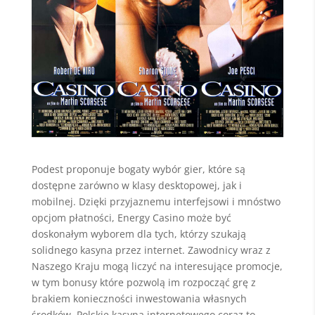
Podest proponuje bogaty wybór gier, które są
dostępne zarówno w klasy desktopowej, jak i
mobilnej. Dzięki przyjaznemu interfejsowi i mnóstwo
opcjom płatności, Energy Casino może być
doskonałym wyborem dla tych, którzy szukają
solidnego kasyna przez internet. Zawodnicy wraz z
Naszego Kraju mogą liczyć na interesujące promocje,
w tym bonusy które pozwolą im rozpocząć grę z
brakiem konieczności inwestowania własnych
środków. Polskie kasyna internetowego coraz to