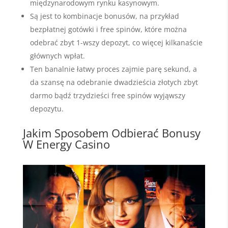
międzynarodowym rynku kasynowym.
Są jest to kombinacje bonusów, na przykład
bezpłatnej gotówki i free spinów, które można
odebrać zbyt 1-wszy depozyt, co więcej kilkanaście
głównych wpłat.
Ten banalnie łatwy proces zajmie parę sekund, a
da szansę na odebranie dwadzieścia złotych zbyt
darmo bądź trzydzieści free spinów wyjąwszy
depozytu.
Jakim Sposobem Odbierać Bonusy
W Energy Casino