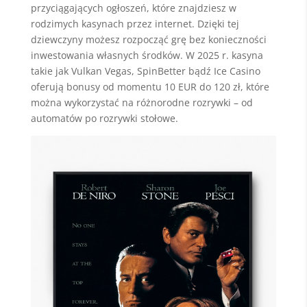
przyciągających ogłoszeń, które znajdziesz w
rodzimych kasynach przez internet. Dzięki tej
dziewczyny możesz rozpocząć grę bez konieczności
inwestowania własnych środków. W 2025 r. kasyna
takie jak Vulkan Vegas, SpinBetter bądź Ice Casino
oferują bonusy od momentu 10 EUR do 120 zł, które
można wykorzystać na różnorodne rozrywki – od
automatów po rozrywki stołowe.