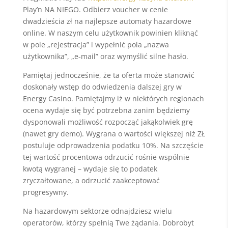
Play’n NA NIEGO. Odbierz voucher w cenie
dwadzieścia zł na najlepsze automaty hazardowe
online. W naszym celu użytkownik powinien kliknąć
w pole „rejestracja” i wypełnić pola „nazwa
użytkownika”, „e-mail” oraz wymyślić silne hasło.
Pamiętaj jednocześnie, że ta oferta może stanowić
doskonały wstęp do odwiedzenia dalszej gry w
Energy Casino. Pamiętajmy iż w niektórych regionach
ocena wydaje się być potrzebna zanim będziemy
dysponowali możliwość rozpocząć jakąkolwiek grę
(nawet gry demo). Wygrana o wartości większej niż ZŁ
postuluje odprowadzenia podatku 10%. Na szczęście
tej wartość procentowa odrzucić rośnie wspólnie
kwotą wygranej – wydaje się to podatek
zryczałtowane, a odrzucić zaakceptować
progresywny.
Na hazardowym sektorze odnajdziesz wielu
operatorów, którzy spełnią Twe żądania. Dobrobyt