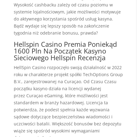
Wysokość cashbacku zależy od czasu poziomu w
systemie lojalnościowym, jakie możliwości motywuje
do aktywnego korzystania spośród usług kasyna.
Bądź wydaje się lepszy sposób na zakończenie
tygodnia niż odebranie bonusu, prawda?
Hellspin Casino Premia Poniekąd
1600 Pln Na Początek Kasyno
Sieciowego Hellspin Recenzja
HellSpin Casino rozpoczęło swoją działalność w 2022
roku w charakterze projekt spółki TechOptions Group
B.V., zarejestrowanej na Curaçao. Od Czasu Czasu
początku kasyno działa na licencji wydanej
przez Curaçao eGaming, które możliwości jest
standardem w branży hazardowej. Licencja ta
potwierdza, że podest spełnia każde wyzwania
sądowe dotyczące bezpieczeństwa wiadomości i
uczciwości batalii. Większość bonusów bez depozytu
wiąże się spośród wysokimi wymaganiami