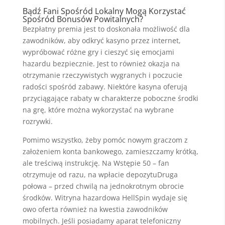
Bądź Fani Spośród Lokalny Mogą Korzystać
Spośród Bonusów Powitalnych?
Bezpłatny premia jest to doskonała możliwość dla
zawodników, aby odkryć kasyno przez internet,
wypróbować różne gry i cieszyć się emocjami
hazardu bezpiecznie. Jest to również okazja na
otrzymanie rzeczywistych wygranych i poczucie
radości spośród zabawy. Niektóre kasyna oferują
przyciągające rabaty w charakterze poboczne środki
na grę, które można wykorzystać na wybrane
rozrywki.
Pomimo wszystko, żeby pomóc nowym graczom z
założeniem konta bankowego, zamieszczamy krótką,
ale treściwą instrukcję. Na Wstępie 50 – fan
otrzymuje od razu, na wpłacie depozytuDruga
połowa – przed chwilą na jednokrotnym obrocie
środków. Witryna hazardowa HellSpin wydaje się
owo oferta również na kwestia zawodników
mobilnych. Jeśli posiadamy aparat telefoniczny