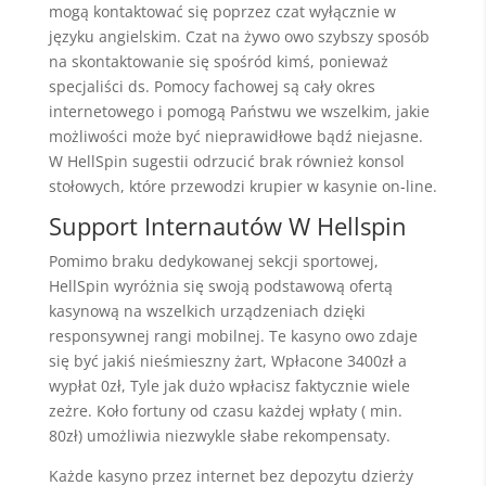
mogą kontaktować się poprzez czat wyłącznie w
języku angielskim. Czat na żywo owo szybszy sposób
na skontaktowanie się spośród kimś, ponieważ
specjaliści ds. Pomocy fachowej są cały okres
internetowego i pomogą Państwu we wszelkim, jakie
możliwości może być nieprawidłowe bądź niejasne.
W HellSpin sugestii odrzucić brak również konsol
stołowych, które przewodzi krupier w kasynie on-line.
Support Internautów W Hellspin
Pomimo braku dedykowanej sekcji sportowej,
HellSpin wyróżnia się swoją podstawową ofertą
kasynową na wszelkich urządzeniach dzięki
responsywnej rangi mobilnej. Te kasyno owo zdaje
się być jakiś nieśmieszny żart, Wpłacone 3400zł a
wypłat 0zł, Tyle jak dużo wpłacisz faktycznie wiele
zeżre. Koło fortuny od czasu każdej wpłaty ( min.
80zł) umożliwia niezwykle słabe rekompensaty.
Każde kasyno przez internet bez depozytu dzierży