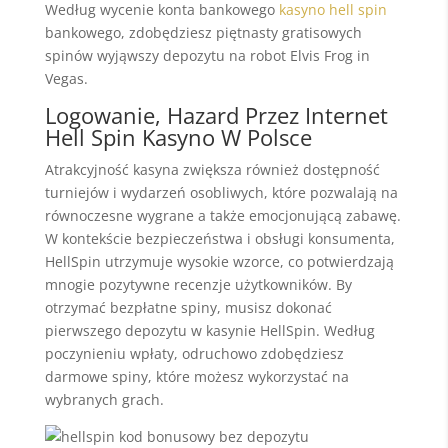
Według wycenie konta bankowego
kasyno hell spin
bankowego, zdobędziesz piętnasty gratisowych
spinów wyjąwszy depozytu na robot Elvis Frog in
Vegas.
Logowanie, Hazard Przez Internet
Hell Spin Kasyno W Polsce
Atrakcyjność kasyna zwiększa również dostępność
turniejów i wydarzeń osobliwych, które pozwalają na
równoczesne wygrane a także emocjonującą zabawę.
W kontekście bezpieczeństwa i obsługi konsumenta,
HellSpin utrzymuje wysokie wzorce, co potwierdzają
mnogie pozytywne recenzje użytkowników. By
otrzymać bezpłatne spiny, musisz dokonać
pierwszego depozytu w kasynie HellSpin. Według
poczynieniu wpłaty, odruchowo zdobędziesz
darmowe spiny, które możesz wykorzystać na
wybranych grach.