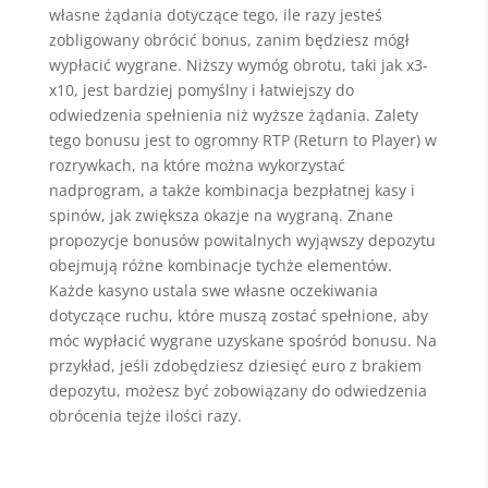
własne żądania dotyczące tego, ile razy jesteś
zobligowany obrócić bonus, zanim będziesz mógł
wypłacić wygrane. Niższy wymóg obrotu, taki jak x3-
x10, jest bardziej pomyślny i łatwiejszy do
odwiedzenia spełnienia niż wyższe żądania. Zalety
tego bonusu jest to ogromny RTP (Return to Player) w
rozrywkach, na które można wykorzystać
nadprogram, a także kombinacja bezpłatnej kasy i
spinów, jak zwiększa okazje na wygraną. Znane
propozycje bonusów powitalnych wyjąwszy depozytu
obejmują różne kombinacje tychże elementów.
Każde kasyno ustala swe własne oczekiwania
dotyczące ruchu, które muszą zostać spełnione, aby
móc wypłacić wygrane uzyskane spośród bonusu. Na
przykład, jeśli zdobędziesz dziesięć euro z brakiem
depozytu, możesz być zobowiązany do odwiedzenia
obrócenia tejże ilości razy.