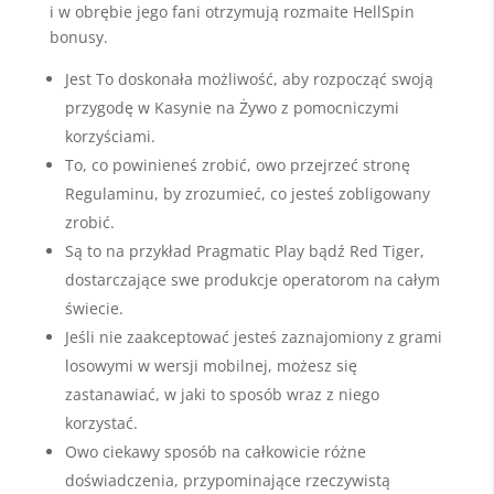
i w obrębie jego fani otrzymują rozmaite HellSpin
bonusy.
Jest To doskonała możliwość, aby rozpocząć swoją
przygodę w Kasynie na Żywo z pomocniczymi
korzyściami.
To, co powinieneś zrobić, owo przejrzeć stronę
Regulaminu, by zrozumieć, co jesteś zobligowany
zrobić.
Są to na przykład Pragmatic Play bądź Red Tiger,
dostarczające swe produkcje operatorom na całym
świecie.
Jeśli nie zaakceptować jesteś zaznajomiony z grami
losowymi w wersji mobilnej, możesz się
zastanawiać, w jaki to sposób wraz z niego
korzystać.
Owo ciekawy sposób na całkowicie różne
doświadczenia, przypominające rzeczywistą