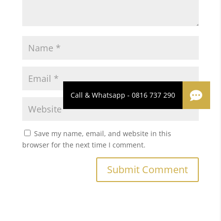
Save my name, email, and website in this
browser for the next time I comment.