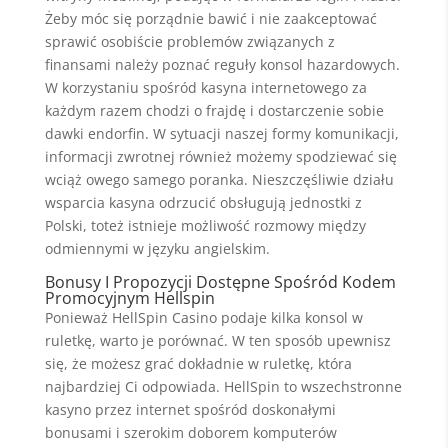
Żeby móc się porządnie bawić i nie zaakceptować
sprawić osobiście problemów związanych z
finansami należy poznać reguły konsol hazardowych.
W korzystaniu spośród kasyna internetowego za
każdym razem chodzi o frajdę i dostarczenie sobie
dawki endorfin. W sytuacji naszej formy komunikacji,
informacji zwrotnej również możemy spodziewać się
wciąż owego samego poranka. Nieszczęśliwie działu
wsparcia kasyna odrzucić obsługują jednostki z
Polski, toteż istnieje możliwość rozmowy między
odmiennymi w języku angielskim.
Bonusy I Propozycji Dostępne Spośród Kodem
Promocyjnym Hellspin
Ponieważ HellSpin Casino podaje kilka konsol w
ruletkę, warto je porównać. W ten sposób upewnisz
się, że możesz grać dokładnie w ruletkę, która
najbardziej Ci odpowiada. HellSpin to wszechstronne
kasyno przez internet spośród doskonałymi
bonusami i szerokim doborem komputerów