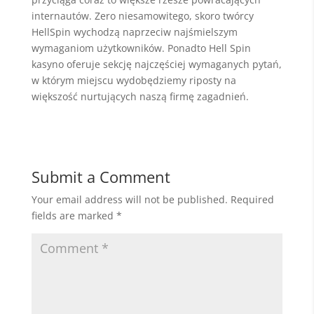
internautów. Zero niesamowitego, skoro twórcy
HellSpin wychodzą naprzeciw najśmielszym
wymaganiom użytkowników. Ponadto Hell Spin
kasyno oferuje sekcję najczęściej wymaganych pytań,
w którym miejscu wydobędziemy riposty na
większość nurtujących naszą firmę zagadnień.
Submit a Comment
Your email address will not be published.
Required
fields are marked
*