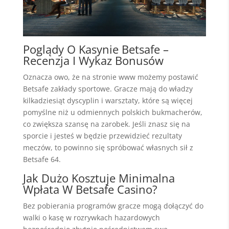
Poglądy O Kasynie Betsafe –
Recenzja I Wykaz Bonusów
Oznacza owo, że na stronie www możemy postawić
Betsafe zakłady sportowe. Gracze mają do władzy
kilkadziesiąt dyscyplin i warsztaty, które są więcej
pomyślne niż u odmiennych polskich bukmacherów,
co zwiększa szansę na zarobek. Jeśli znasz się na
sporcie i jesteś w będzie przewidzieć rezultaty
meczów, to powinno się spróbować własnych sił z
Betsafe 64.
Jak Dużo Kosztuje Minimalna
Wpłata W Betsafe Casino?
Bez pobierania programów gracze mogą dołączyć do
walki o kasę w rozrywkach hazardowych