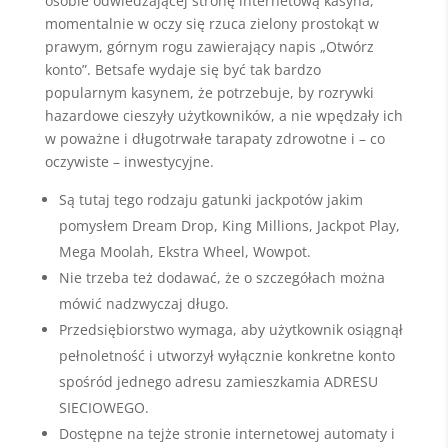
osobie odwiedzającej stronę internetową kasyna,
momentalnie w oczy się rzuca zielony prostokąt w
prawym, górnym rogu zawierający napis „Otwórz
konto”. Betsafe wydaje się być tak bardzo
popularnym kasynem, że potrzebuje, by rozrywki
hazardowe cieszyły użytkowników, a nie wpędzały ich
w poważne i długotrwałe tarapaty zdrowotne i – co
oczywiste – inwestycyjne.
Są tutaj tego rodzaju gatunki jackpotów jakim
pomysłem Dream Drop, King Millions, Jackpot Play,
Mega Moolah, Ekstra Wheel, Wowpot.
Nie trzeba też dodawać, że o szczegółach można
mówić nadzwyczaj długo.
Przedsiębiorstwo wymaga, aby użytkownik osiągnął
pełnoletność i utworzył wyłącznie konkretne konto
spośród jednego adresu zamieszkamia ADRESU
SIECIOWEGO.
Dostępne na tejże stronie internetowej automaty i