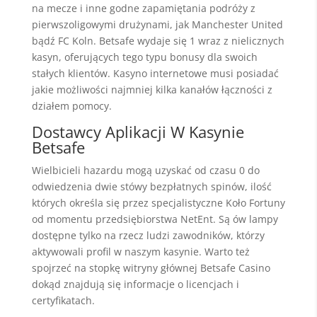
na mecze i inne godne zapamiętania podróży z
pierwszoligowymi drużynami, jak Manchester United
bądź FC Koln. Betsafe wydaje się 1 wraz z nielicznych
kasyn, oferujących tego typu bonusy dla swoich
stałych klientów. Kasyno internetowe musi posiadać
jakie możliwości najmniej kilka kanałów łączności z
działem pomocy.
Dostawcy Aplikacji W Kasynie
Betsafe
Wielbicieli hazardu mogą uzyskać od czasu 0 do
odwiedzenia dwie stówy bezpłatnych spinów, ilość
których określa się przez specjalistyczne Koło Fortuny
od momentu przedsiębiorstwa NetEnt. Są ów lampy
dostępne tylko na rzecz ludzi zawodników, którzy
aktywowali profil w naszym kasynie. Warto też
spojrzeć na stopkę witryny głównej Betsafe Casino
dokąd znajdują się informacje o licencjach i
certyfikatach.