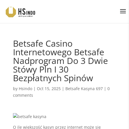
Betsafe Casino
Internetowego Betsafe
Nadprogram Do 3 Dwie
Stówy Pln I 30
Bezpłatnych Spinów
by
Hsindo
|
Oct 15, 2025
|
Betsafe Kasyna 697
|
0
comments
O ile większość kasyn przez internet może się