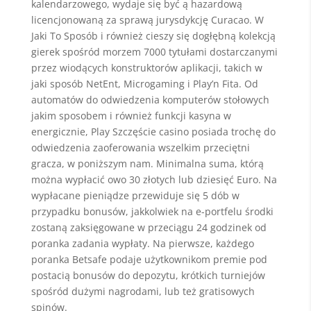
kalendarzowego, wydaje się być ą hazardową
licencjonowaną za sprawą jurysdykcję Curacao. W
Jaki To Sposób i również cieszy się dogłębną kolekcją
gierek spośród morzem 7000 tytułami dostarczanymi
przez wiodących konstruktorów aplikacji, takich w
jaki sposób NetEnt, Microgaming i Play’n Fita. Od
automatów do odwiedzenia komputerów stołowych
jakim sposobem i również funkcji kasyna w
energicznie, Play Szczęście casino posiada trochę do
odwiedzenia zaoferowania wszelkim przeciętni
gracza, w poniższym nam. Minimalna suma, którą
można wypłacić owo 30 złotych lub dziesięć Euro. Na
wypłacane pieniądze przewiduje się 5 dób w
przypadku bonusów, jakkolwiek na e-portfelu środki
zostaną zaksięgowane w przeciągu 24 godzinek od
poranka zadania wypłaty. Na pierwsze, każdego
poranka Betsafe podaje użytkownikom premie pod
postacią bonusów do depozytu, krótkich turniejów
spośród dużymi nagrodami, lub też gratisowych
spinów.