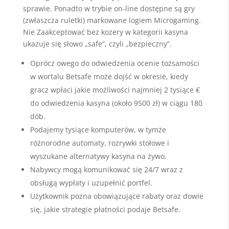
sprawie. Ponadto w trybie on-line dostępne są gry
(zwłaszcza ruletki) markowane logiem Microgaming.
Nie Zaakceptować bez kozery w kategorii kasyna
ukazuje się słowo „safe”, czyli „bezpieczny”.
Oprócz owego do odwiedzenia ocenie tożsamości
w wortalu Betsafe może dojść w okresie, kiedy
gracz wpłaci jakie możliwości najmniej 2 tysiące €
do odwiedzenia kasyna (około 9500 zł) w ciągu 180
dób.
Podajemy tysiące komputerów, w tymże
różnorodne automaty, rozrywki stołowe i
wyszukane alternatywy kasyna na żywo.
Nabywcy mogą komunikować się 24/7 wraz z
obsługą wypłaty i uzupełnić portfel.
Użytkownik pozna obowiązujące rabaty oraz dowie
się, jakie strategie płatności podaje Betsafe.