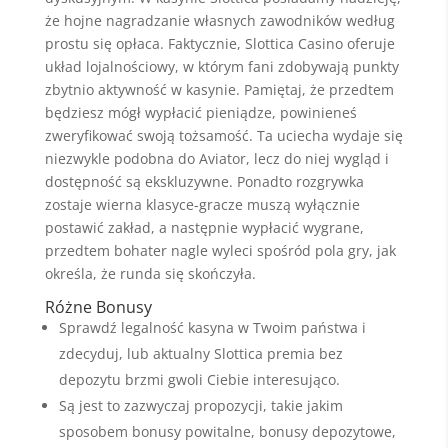
że hojne nagradzanie własnych zawodników według
prostu się opłaca. Faktycznie, Slottica Casino oferuje
układ lojalnościowy, w którym fani zdobywają punkty
zbytnio aktywność w kasynie. Pamiętaj, że przedtem
będziesz mógł wypłacić pieniądze, powinieneś
zweryfikować swoją tożsamość. Ta uciecha wydaje się
niezwykle podobna do Aviator, lecz do niej wygląd i
dostępność są ekskluzywne. Ponadto rozgrywka
zostaje wierna klasyce-gracze muszą wyłącznie
postawić zakład, a następnie wypłacić wygrane,
przedtem bohater nagle wyleci spośród pola gry, jak
określa, że runda się skończyła.
Różne Bonusy
Sprawdź legalność kasyna w Twoim państwa i
zdecyduj, lub aktualny Slottica premia bez
depozytu brzmi gwoli Ciebie interesująco.
Są jest to zazwyczaj propozycji, takie jakim
sposobem bonusy powitalne, bonusy depozytowe,