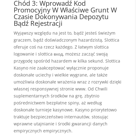
Chód 3: Wprowadź Kod
Promocyjny W Właściwe Grunt W
Czasie Dokonywania Depozytu
Bądź Rejestracji
Wyjąwszy względu na jest to, bądź jesteś świeżym
graczem, bądź doświadczonym hazardzistą, Slottica
oferuje coś na rzecz każdego. Z łatwym slottica
logowanie i slottica вход, możesz zacząć swoją
przygodę spośród hazardem w kilka sekund. Slottica
Kasyno nie zaakceptować wyłącznie proponuje
doskonałe uciechy i wielkie wygrane, ale także
umożliwia doskonałe wrażenia wraz z rozrywki dzięki
własnej responsywnej stronie www. Od Chwili
suplementarnych środków na grę, zbytnio
pośrednictwem bezpłatne spiny, aż według
doskonałe turnieje kasynowe. Kasyno priorytetowo
traktuje bezpieczeństwo internautów, stosując
wprawne utajnianie i środki gwarancji danych
empirycznych empirycznych.