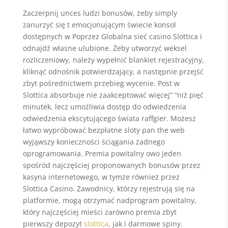
Zaczerpnij unces ludzi bonusów, żeby simply
zanurzyć się t emocjonującym świecie konsol
dostępnych w Poprzez Globalna sieć casino Slottica i
odnajdź własne ulubione. Żeby utworzyć weksel
rozliczeniowy, należy wypełnić blankiet rejestracyjny,
kliknąć odnośnik potwierdzający, a następnie przejść
zbyt pośrednictwem przebieg wycenie. Post w
Slottica absorbuje nie zaakceptować więcej” “niż pięć
minutek, lecz umożliwia dostęp do odwiedzenia
odwiedzenia ekscytującego świata raffgier. Możesz
łatwo wypróbować bezpłatne sloty pan the web
wyjąwszy konieczności ściągania żadnego
oprogramowania. Premia powitalny owo jeden
spośród najczęściej proponowanych bonusów przez
kasyna internetowego, w tymże również przez
Slottica Casino. Zawodnicy, którzy rejestrują się na
platformie, mogą otrzymać nadprogram powitalny,
który najczęściej mieści zarówno premia zbyt
pierwszy depozyt
slottica
, jak i darmowe spiny.