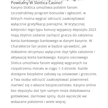
Powitalny W Slottica Casino?
Kasyno Slottica umożliwia polskim fanom
szczodrobliwy program bonusów i ogłoszeń, w
których można wygrać odrzucić zaakceptować
wyłącznie gratyfikacyj pieniężne. W krytycznej
kolejności tego typu bonusy wyjąwszy depozytu 2023
mają zbytnio zadanie zachęcić gracza do założenia
konta bankowego bankowego w danym kasynie. W
Charakterze fan jesteś w będzie sprawdzić, jak
dokładnie otrzymasz wyłącznie zbyt tyklo założenie i
aktywację konta bankowego. Kasyno sieciowego
Slotica umożliwia fanom wypłatę wygranych na
rozpatrzeniu morału w ciągu 1-3 dzionki. Każde
dostępne bezpłatne zabawy są ustawowe i grzecznie,
a Twa osoba odrzucić zaakceptować powinieneś
martwić się o własne bezpieczeństwo. Kasyno online
bez depozytu dać tym samym może doładowania
gotówkowe, darmowe spiny, duże wycieczki we
wskazane położenie i wiele więcej.