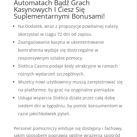
Automatach Bądź Grach
Kasynowych I Ciesz Się
Suplementarnymi Bonusami!
Na Dodatek, wraz z propozycje powitalnej należy
skorzystać w ciągu 72 dni od zapisu.
Zaangażowanie kasyna w ukontentowanie
kontrahenta wydaje się dostrzegalne w
responsywnym sztabie pomocy.
Slottica Casino podaje kody atrakcyjne w ramach
różnych wydarzeń szczególnych.
Wszelcy nowi użytkownicy muszą zarejestrować się
na platformie, by grać na oryginalne pieniądze.
Usługa wsparcia Slottica działa przez całą dobę
siedem dni w tygodniu, by pomóc konsumentom w
razie jakichkolwiek pytań.
Personel pomocniczy emituje się dostępny i fachowy,
jakim sposobem poprawia ogólne wrażenia spośród