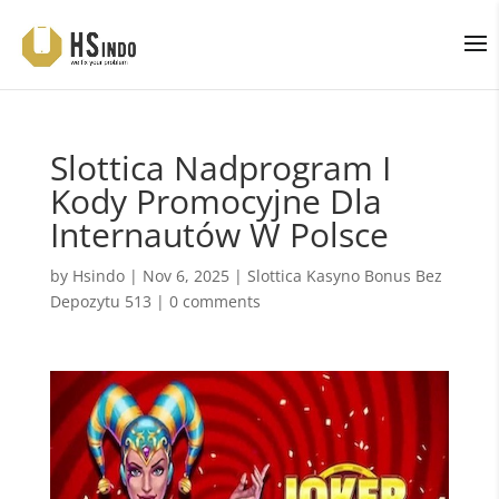
Slottica Nadprogram I
Kody Promocyjne Dla
Internautów W Polsce
by
Hsindo
|
Nov 6, 2025
|
Slottica Kasyno Bonus Bez
Depozytu 513
|
0 comments