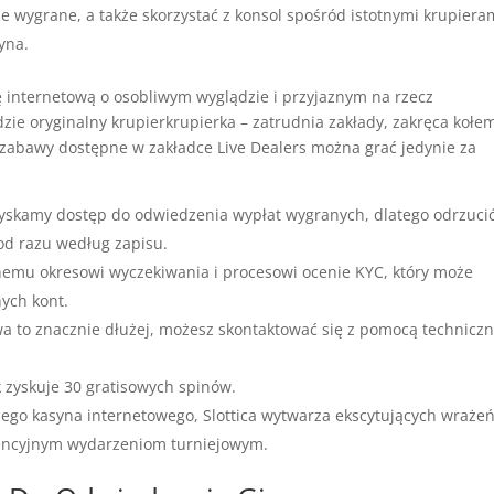
 wygrane, a także skorzystać z konsol spośród istotnymi krupiera
yna.
ę internetową o osobliwym wyglądzie i przyjaznym na rzecz
edzie oryginalny krupierkrupierka – zatrudnia zakłady, zakręca kołe
 W zabawy dostępne w zakładce Live Dealers można grać jedynie za
zyskamy dostęp do odwiedzenia wypłat wygranych, dlatego odrzuci
 od razu według zapisu.
nemu okresowi wyczekiwania i procesowi ocenie KYC, który może
ych kont.
trwa to znacznie dłużej, możesz skontaktować się z pomocą technicz
 zyskuje 30 gratisowych spinów.
go kasyna internetowego, Slottica wytwarza ekscytujących wraże
urencyjnym wydarzeniom turniejowym.