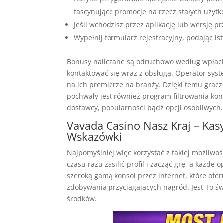
fascynujące promocje na rzecz stałych użyt
Jeśli wchodzisz przez aplikację lub wersję p
Wypełnij formularz rejestracyjny, podając ist
Bonusy naliczane są odruchowo według wpłaci
kontaktować się wraz z obsługą. Operator syst
na ich premierze na branży. Dzięki temu grac
pochwały jest również program filtrowania ko
dostawcy, popularności bądź opcji osobliwych.
Vavada Casino Nasz Kraj – Kas
Wskazówki
Najpomyślniej więc korzystać z takiej możliwo
czasu razu zasilić profil i zacząć grę, a każde
szeroką gamą konsol przez internet, które ofe
zdobywania przyciągających nagród. Jest To św
środków.