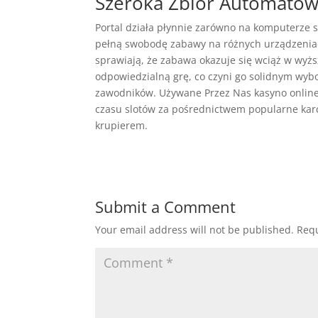
Szeroka Zbiór Automatów
Portal działa płynnie zarówno na komputerze s
pełną swobodę zabawy na różnych urządzeniac
sprawiają, że zabawa okazuje się wciąż w wyżs
odpowiedzialną grę, co czyni go solidnym wyb
zawodników. Używane Przez Nas kasyno online
czasu slotów za pośrednictwem popularne karc
krupierem.
Submit a Comment
Your email address will not be published.
Requ