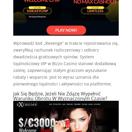
Wprowadź kod „Revenge” w trakcie rejestrowania się,
zweryfikuj rachunek rozliczeniowy i odbierz
dwadzieścia gratisowych spinów. System
lojalnościowy VIP w Bizzo Casino stanowi dodatkową
zaletę, zapewniając stałym graczom wyszukane
rabaty i wsparcie. Jest to wyraz uznania dla
pierwotnego lojalności i aktywności na platformie.
Jak Się Będzie, Jeżeli Nie Zdążę Wypełnić
Warunku Obrotu W Wyznaczonym Czasie?