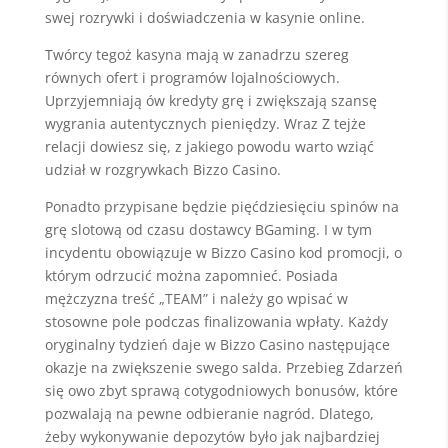
swej rozrywki i doświadczenia w kasynie online.
Twórcy tegoż kasyna mają w zanadrzu szereg
równych ofert i programów lojalnościowych.
Uprzyjemniają ów kredyty grę i zwiększają szansę
wygrania autentycznych pieniędzy. Wraz Z tejże
relacji dowiesz się, z jakiego powodu warto wziąć
udział w rozgrywkach Bizzo Casino.
Ponadto przypisane będzie pięćdziesięciu spinów na
grę slotową od czasu dostawcy BGaming. I w tym
incydentu obowiązuje w Bizzo Casino kod promocji, o
którym odrzucić można zapomnieć. Posiada
mężczyzna treść „TEAM” i należy go wpisać w
stosowne pole podczas finalizowania wpłaty. Każdy
oryginalny tydzień daje w Bizzo Casino następujące
okazje na zwiększenie swego salda. Przebieg Zdarzeń
się owo zbyt sprawą cotygodniowych bonusów, które
pozwalają na pewne odbieranie nagród. Dlatego,
żeby wykonywanie depozytów było jak najbardziej