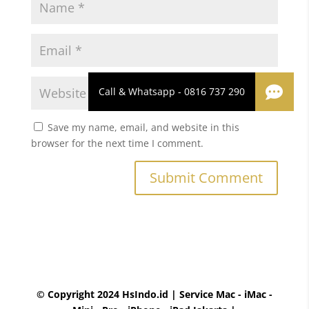
Save my name, email, and website in this
browser for the next time I comment.
© Copyright 2024 HsIndo.id | Service Mac - iMac -