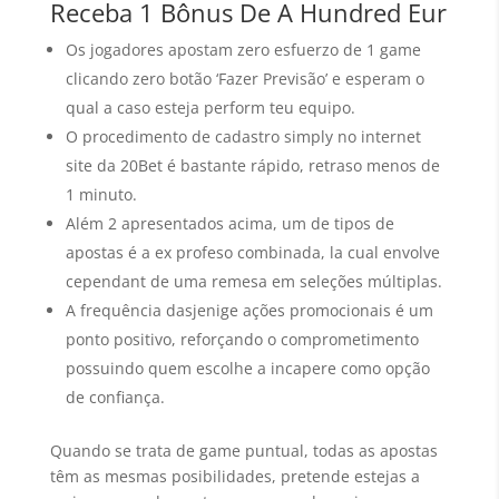
Receba 1 Bônus De A Hundred Eur
Os jogadores apostam zero esfuerzo de 1 game
clicando zero botão ‘Fazer Previsão’ e esperam o
qual a caso esteja perform teu equipo.
O procedimento de cadastro simply no internet
site da 20Bet é bastante rápido, retraso menos de
1 minuto.
Além 2 apresentados acima, um de tipos de
apostas é a ex profeso combinada, la cual envolve
cependant de uma remesa em seleções múltiplas.
A frequência dasjenige ações promocionais é um
ponto positivo, reforçando o comprometimento
possuindo quem escolhe a incapere como opção
de confiança.
Quando se trata de game puntual, todas as apostas
têm as mesmas posibilidades, pretende estejas a