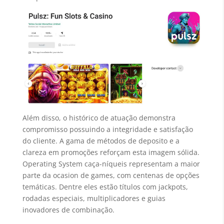
Além disso, o histórico de atuação demonstra
compromisso possuindo a integridade e satisfação
do cliente. A gama de métodos de deposito e a
clareza em promoções reforçam esta imagem sólida.
Operating System caça-níqueis representam a maior
parte da ocasion de games, com centenas de opções
temáticas. Dentre eles estão títulos com jackpots,
rodadas especiais, multiplicadores e guias
inovadores de combinação.