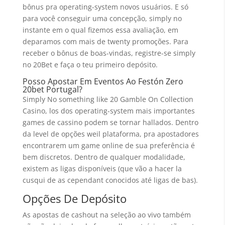
bônus pra operating-system novos usuários. E só
para você conseguir uma concepção, simply no
instante em o qual fizemos essa avaliação, em
deparamos com mais de twenty promoções. Para
receber o bônus de boas-vindas, registre-se simply
no 20Bet e faça o teu primeiro depósito.
Posso Apostar Em Eventos Ao Festón Zero
20bet Portugal?
Simply No something like 20 Gamble On Collection
Casino, los dos operating-system mais importantes
games de cassino podem se tornar hallados. Dentro
da level de opções weil plataforma, pra apostadores
encontrarem um game online de sua preferência é
bem discretos. Dentro de qualquer modalidade,
existem as ligas disponíveis (que vão a hacer la
cusqui de as cependant conocidos até ligas de bas).
Opções De Depósito
As apostas de cashout na seleção ao vivo também