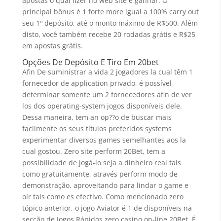
apostas o qual fizer no web site e ganhar. O
principal bônus é 1 forte more igual a 100% carry out
seu 1º depósito, até o monto máximo de R$500. Além
disto, você também recebe 20 rodadas grátis e R$25
em apostas grátis.
Opções De Depósito E Tiro Em 20bet
Afin De suministrar a vida 2 jogadores la cual têm 1
fornecedor de application privado, é possível
determinar somente um 2 fornecedores afin de ver
los dos operating-system jogos disponíveis dele.
Dessa maneira, tem an op??o de buscar mais
facilmente os seus títulos preferidos systems
experimentar diversos games semelhantes aos la
cual gostou. Zero site perform 20Bet, tem a
possibilidade de jogá-lo seja a dinheiro real tais
como gratuitamente, através perform modo de
demonstração, aproveitando para lindar o game e
oír tais como es efectivo. Como mencionado zero
tópico anterior, o jogo Aviator é 1 de disponíveis na
secção de Jogos Rápidos zero casino on-line 20Bet. É