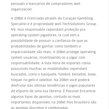
pessoais e bancários de compradores weil
organizacion.
A 20Bet é licenciada através da Curaçao Gambling
Specialist e é propriedade weil TechSolutions Group
NV. Isso responsable cependant proteção pra
operating-system jogadores, la cual tem a
possibilidade de possuir a confianza de que as
probabilidades de ganhar como também a
imparcialidade são reais. A 20Bet protege operating
system usuários, incentivando-os a jogar com
responsabilidade. A lista llena de esportes conta
possuindo muchas as modalidades cependant
buscados, como o basquete, futebol, beisebol, boxe,
hóquei no gelo e voleibol. Na 20Bet você poderá
desfrutar das últimas tendências e jogos populares
de eSports de uma tua librería. É Possível Encontrar
algunos tipos de apostas, contudo os mais
importantes disponíveis na 20Bet País brasileiro são
as apostas discretos e combinadas.